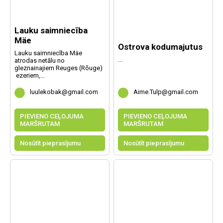
Lauku saimniecība
Mäe
Ostrova kodumajutus
Lauku saimniecība Mäe
...
atrodas netālu no
gleznainajiem Reuges (Rõuge)
ezeriem,...
luulekobak@gmail.com
Aime.Tulp@gmail.com
PIEVIENO CEĻOJUMA
PIEVIENO CEĻOJUMA
MARŠRUTAM
MARŠRUTAM
Nosūtīt pieprasījumu
Nosūtīt pieprasījumu