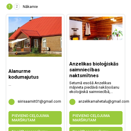
1
2
Nākamie
Anzelikas bioloģiskās
saimniecības
Alanurme
naktsmītnes
kodumajutus
Setumā esošā Anzelikas
...
mājvieta piedāvā nakšņošanu
ekoloģiskā saimniecībā,...
siirisaarniit01@gmail.com
anzelikamahetalu@gmail.com
PIEVIENO CEĻOJUMA
PIEVIENO CEĻOJUMA
MARŠRUTAM
MARŠRUTAM