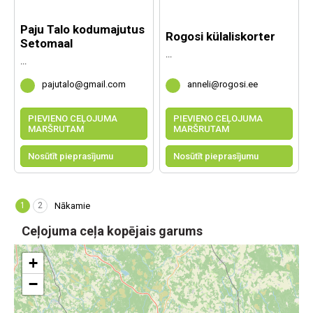
Paju Talo kodumajutus
Rogosi külaliskorter
Setomaal
...
...
pajutalo@gmail.com
anneli@rogosi.ee
PIEVIENO CEĻOJUMA
PIEVIENO CEĻOJUMA
MARŠRUTAM
MARŠRUTAM
Nosūtīt pieprasījumu
Nosūtīt pieprasījumu
1
2
Nākamie
Ceļojuma ceļa kopējais garums
+
−