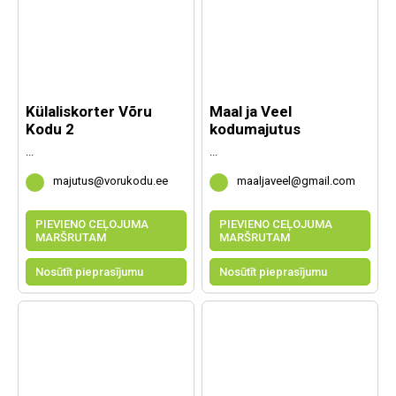
Külaliskorter Võru
Maal ja Veel
Kodu 2
kodumajutus
...
...
majutus@vorukodu.ee
maaljaveel@gmail.com
PIEVIENO CEĻOJUMA
PIEVIENO CEĻOJUMA
MARŠRUTAM
MARŠRUTAM
Nosūtīt pieprasījumu
Nosūtīt pieprasījumu