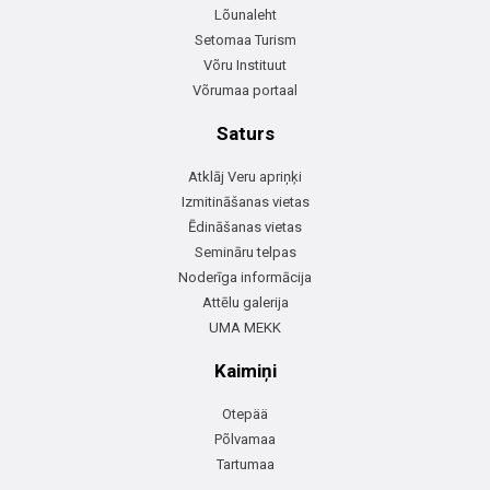
Lõunaleht
Setomaa Turism
Võru Instituut
Võrumaa portaal
Saturs
Atklāj Veru apriņķi
Izmitināšanas vietas
Ēdināšanas vietas
Semināru telpas
Noderīga informācija
Attēlu galerija
UMA MEKK
Kaimiņi
Otepää
Põlvamaa
Tartumaa