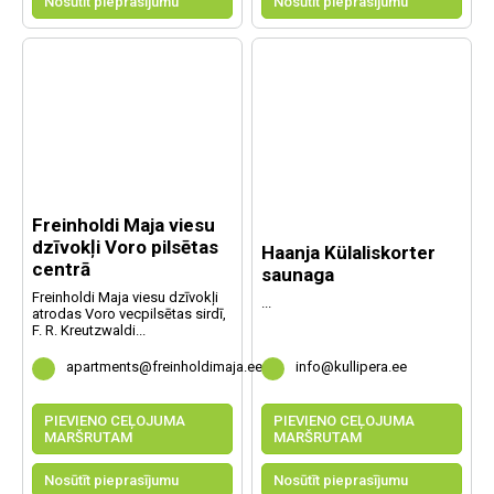
Nosūtīt pieprasījumu
Nosūtīt pieprasījumu
Freinholdi Maja viesu
dzīvokļi Voro pilsētas
Haanja Külaliskorter
centrā
saunaga
Freinholdi Maja viesu dzīvokļi
...
atrodas Voro vecpilsētas sirdī,
F. R. Kreutzwaldi...
apartments@freinholdimaja.ee
info@kullipera.ee
PIEVIENO CEĻOJUMA
PIEVIENO CEĻOJUMA
MARŠRUTAM
MARŠRUTAM
Nosūtīt pieprasījumu
Nosūtīt pieprasījumu