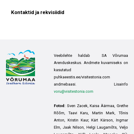
Kontaktid ja rekvisiidid
Veebilehte haldab SA Võrumaa
Arenduskeskus. Andmete kuvamiseks on
kasutatud
puhkaeestis.ee/visitestonia.com
andmebaasi. Lisainfo
voru@visitestonia.com
Fotod:
Sven Zacek, Kaisa Äärmaa, Grethe
Rõõm, Taavi Karu, Martin Mark, Tõnis
Anton, Kristin Kaur, Kärt Kärson, Ingmar
Elm, Jaak Nilson, Helgi Laugamõts, Veljo