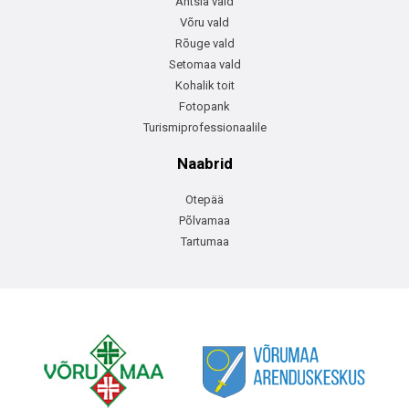
Antsla vald
Võru vald
Rõuge vald
Setomaa vald
Kohalik toit
Fotopank
Turismiprofessionaalile
Naabrid
Otepää
Põlvamaa
Tartumaa