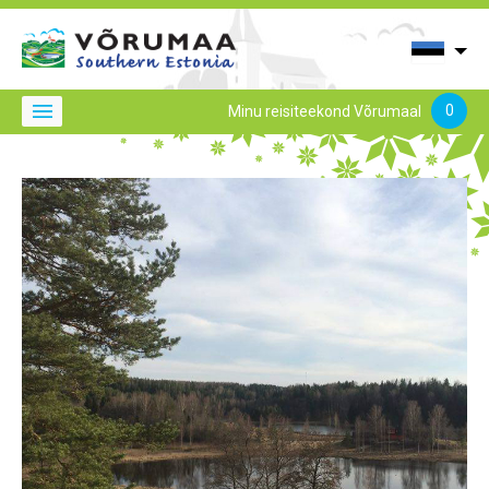
0
Minu reisiteekond Võrumaal