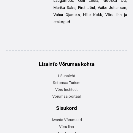
Laugamõts, Külli Leola, Mooska OÜ,
Marika Saks, Piret Jõul, Vaike Johanson,
Vahur Ojamets, Hille Kokk, Võru linn ja
erakogud.
Lisainfo Võrumaa kohta
Lõunaleht
Setomaa Turism
Võru Instituut
Võrumaa portaal
Sisukord
Avasta Võrumaad
Võru linn