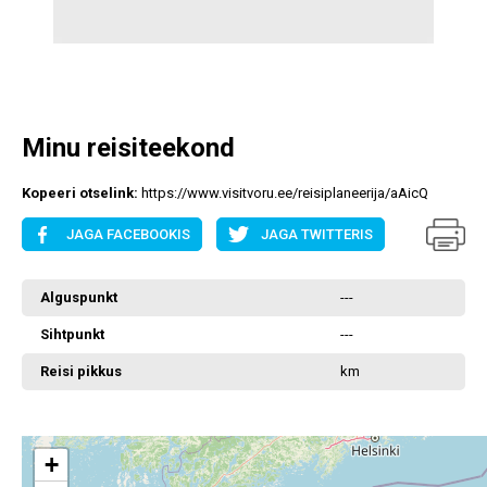
Avaleht
Avaleht
Minu reisiteekond
Kopeeri otselink:
https://www.visitvoru.ee/reisiplaneerija/aAicQ
JAGA FACEBOOKIS
JAGA TWITTERIS
Alguspunkt
---
Sihtpunkt
---
Reisi pikkus
km
+