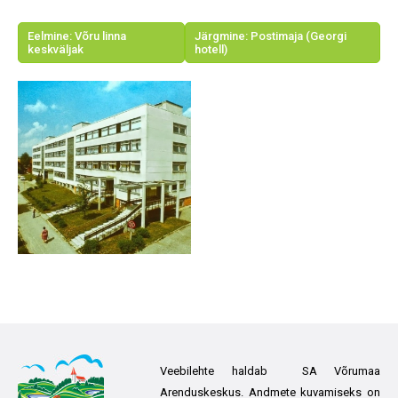
Eelmine: Võru linna
Järgmine: Postimaja (Georgi
keskväljak
hotell)
Veebilehte haldab SA Võrumaa
Arenduskeskus. Andmete kuvamiseks on