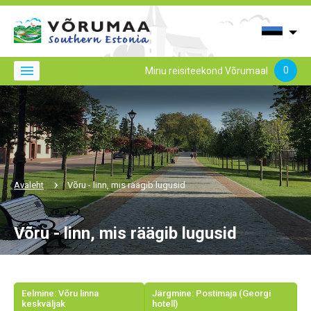
0
Minu reisiteekond Võrumaal
Avaleht
Võru - linn, mis räägib lugusid
Võru - linn, mis räägib lugusid
Eelmine: Võru linna
Järgmine: Postimaja (Georgi
keskväljak
hotell)