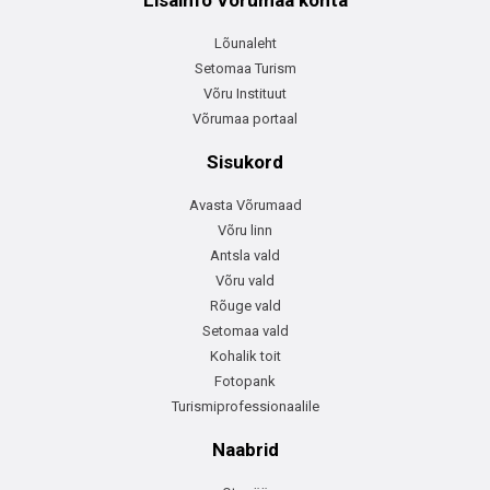
Lisainfo Võrumaa kohta
Lõunaleht
Setomaa Turism
Võru Instituut
Võrumaa portaal
Sisukord
Avasta Võrumaad
Võru linn
Antsla vald
Võru vald
Rõuge vald
Setomaa vald
Kohalik toit
Fotopank
Turismiprofessionaalile
Naabrid