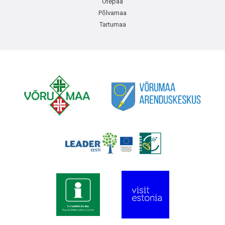
Otepää
Põlvamaa
Tartumaa