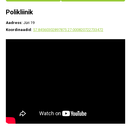
Polikliinik
Aadress:
Jüri 19
Koordinaadid:
57.84560302897875 27.000820722733472