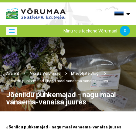
0
Minu reisiteekond Võrumaal
Avaleht
Avasta Võrumaad
Ettevõtjate Blogi
Jõeniidu puhkemajad - nagu maal vanaema-vanaisa juures
Jõeniidu puhkemajad - nagu maal
vanaema-vanaisa juures
Jõeniidu puhkemajad - nagu maal vanaema-vanaisa juures