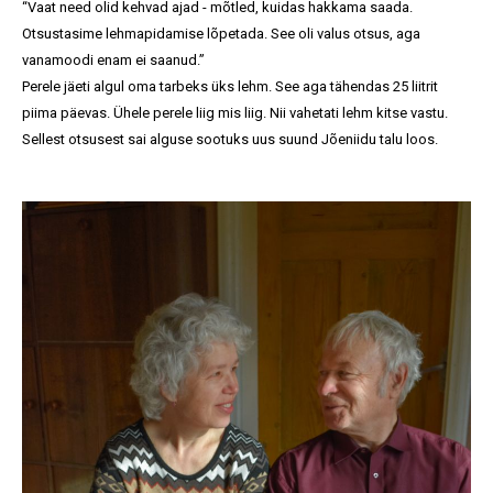
“Vaat need olid kehvad ajad - mõtled, kuidas hakkama saada.
Otsustasime lehmapidamise lõpetada. See oli valus otsus, aga
vanamoodi enam ei saanud.”
Perele jäeti algul oma tarbeks üks lehm. See aga tähendas 25 liitrit
piima päevas. Ühele perele liig mis liig. Nii vahetati lehm kitse vastu.
Sellest otsusest sai alguse sootuks uus suund Jõeniidu talu loos.