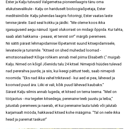
Ester ja Kalju tutvusid Valgemetsa pioneerilaagris tänu oma
elukutsevalikule - Kalju on hariduselt bioloogiaõpetaja, Ester
meditsiiniõde. Kalju juhendas laagris fotoringi, Ester vaatas laste
tervise järele. Said seal kokku ja jäidki. “Me oleme koos ikka
igasuguseid aegu näinud. Igast olukorrast on midagi õppida. Kui tahta,
saab alati hakkama - peaasi, et tervist on!” märgib peremees.
Nii sätiti pärast lehmapidamise lõpetamist suund kitsepidamisele,
leivateole ja turismile. “Kitsed on ühed muhedad loomad -
emotsionaalsed! Kõige rohkem annab meil piima Elisabeth I,” muigab
Kalju. Nimed on kõigil Jõeniidu talu 24 kitsel. Nimepidi hüüdes tulevad
nad pererahva juurde, ja siis, kui keegi pättust teeb, saab nimepidi
noomida. “Eks nad ikka vahel trikitavad - kui aed ei pea, lähevad ja
koorivad puud ära. Liiki ei vali, kõik puud lähevad kaubaks.”
Särast Kalju silmis annab lugeda, et kitsed on tema teema. “Meil on
tööjaotus - ma tegelen kitsedega, perenaine teeb juustu ja leiba,”
jutustab peremees ja naerab, et kui perenaine lauta tuleb või jalutab
karjamaalt mööda, hakkavad kitsed kohe määgima. “Tal on neile ikka
head ja paremat taskus!”