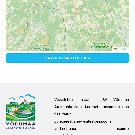
Leaflet
VAATAN OMA TEEKONDA
Veebilehte haldab SA Võrumaa
Arenduskeskus. Andmete kuvamiseks on
kasutatud
puhkaeestis.ee/visitestonia.com
andmebaasi. Lisainfo