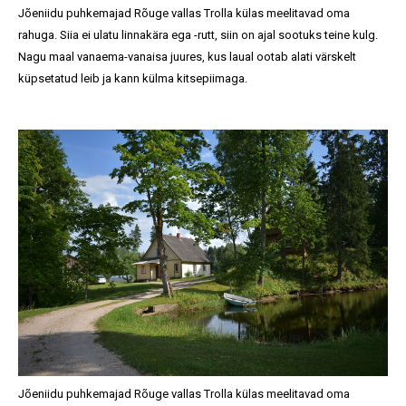
Jõeniidu puhkemajad Rõuge vallas Trolla külas meelitavad oma
rahuga. Siia ei ulatu linnakära ega -rutt, siin on ajal sootuks teine kulg.
Nagu maal vanaema-vanaisa juures, kus laual ootab alati värskelt
küpsetatud leib ja kann külma kitsepiimaga.
Jõeniidu puhkemajad Rõuge vallas Trolla külas meelitavad oma