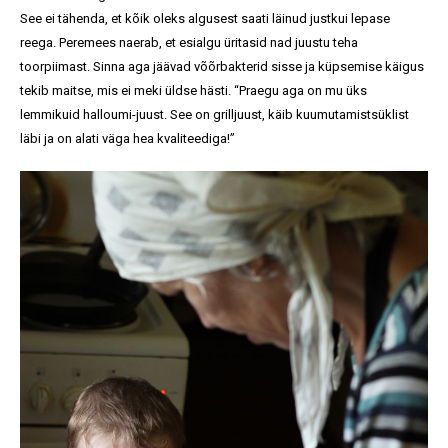
See ei tähenda, et kõik oleks algusest saati läinud justkui lepase
reega. Peremees naerab, et esialgu üritasid nad juustu teha
toorpiimast. Sinna aga jäävad võõrbakterid sisse ja küpsemise käigus
tekib maitse, mis ei meki üldse hästi. “Praegu aga on mu üks
lemmikuid halloumi-juust. See on grilljuust, käib kuumutamistsüklist
läbi ja on alati väga hea kvaliteediga!”