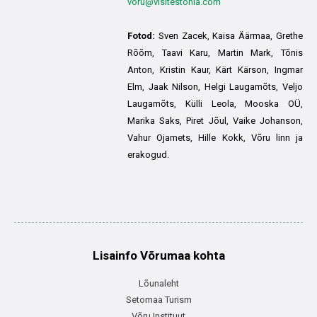
voru@visitestonia.com
Fotod:
Sven Zacek, Kaisa Äärmaa, Grethe
Rõõm, Taavi Karu, Martin Mark, Tõnis
Anton, Kristin Kaur, Kärt Kärson, Ingmar
Elm, Jaak Nilson, Helgi Laugamõts, Veljo
Laugamõts, Külli Leola, Mooska OÜ,
Marika Saks, Piret Jõul, Vaike Johanson,
Vahur Ojamets, Hille Kokk, Võru linn ja
erakogud.
Lisainfo Võrumaa kohta
Lõunaleht
Setomaa Turism
Võru Instituut