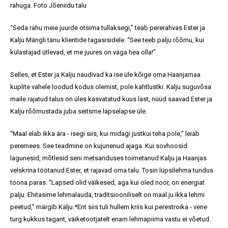
rahuga. Foto Jõeniidu talu
“Seda rahu meie juurde otsima tullaksegi,” teab pererahvas Ester ja
Kalju Mängli tänu klientide tagasisidele. “See teeb palju rõõmu, kui
külastajad ütlevad, et me juures on väga hea olla!”
Selles, et Ester ja Kalju naudivad ka ise üle kõige oma Haanjamaa
kuplite vahele loodud kodus olemist, pole kahtlustki. Kalju suguvõsa
maile rajatud talus on üles kasvatatud kuus last, nüüd saavad Ester ja
Kalju rõõmustada juba seitsme lapselapse üle.
“Maal elab ikka ära - isegi siis, kui midagi justkui teha pole,” leiab
peremees. See teadmine on kujunenud ajaga. Kui sovhoosid
lagunesid, mõtlesid seni metsanduses toimetanud Kalju ja Haanjas
velskrina töötanud Ester, et rajavad oma talu. Tosin lüpsilehma tundus
toona paras. “Lapsed olid väikesed, aga kui oled noor, on energiat
palju. Ehitasime lehmalauda, traditsiooniliselt on maal ju ikka lehmi
peetud,” märgib Kalju.*Ent siis tuli hullem kriis kui perestroika - vene
turg kukkus tagant, väiketootjatelt enam lehmapiima vastu ei võetud.