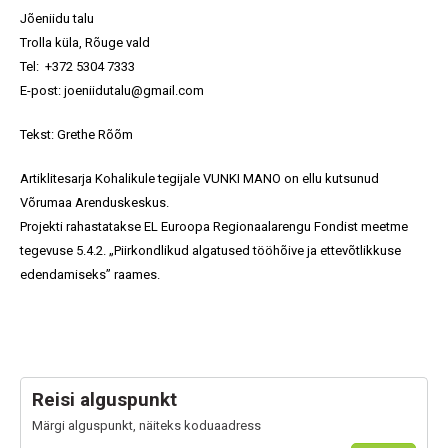
Jõeniidu talu
Trolla küla, Rõuge vald
Tel: +372 5304 7333
E-post: joeniidutalu@gmail.com
Tekst: Grethe Rõõm
Artiklitesarja Kohalikule tegijale VUNKI MANO on ellu kutsunud
Võrumaa Arenduskeskus.
Projekti rahastatakse EL Euroopa Regionaalarengu Fondist meetme
tegevuse 5.4.2. „Piirkondlikud algatused tööhõive ja ettevõtlikkuse
edendamiseks” raames.
Reisi alguspunkt
Märgi alguspunkt, näiteks koduaadress