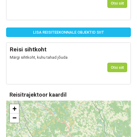
Otsi siit
LISA REISITEEKONNALE OBJEKTID SIIT
Reisi sihtkoht
Märgi sihtkoht, kuhu tahad jõuda
Otsi siit
Reisitrajektoor kaardil
+
−