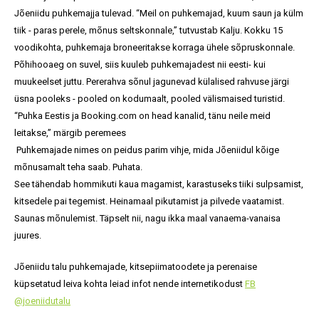
Jõeniidu puhkemajja tulevad. “Meil on puhkemajad, kuum saun ja külm
tiik - paras perele, mõnus seltskonnale,” tutvustab Kalju. Kokku 15
voodikohta, puhkemaja broneeritakse korraga ühele sõpruskonnale.
Põhihooaeg on suvel, siis kuuleb puhkemajadest nii eesti- kui
muukeelset juttu. Pererahva sõnul jagunevad külalised rahvuse järgi
üsna pooleks - pooled on kodumaalt, pooled välismaised turistid.
“Puhka Eestis ja Booking.com on head kanalid, tänu neile meid
leitakse,” märgib peremees
Puhkemajade nimes on peidus parim vihje, mida Jõeniidul kõige
mõnusamalt teha saab. Puhata.
See tähendab hommikuti kaua magamist, karastuseks tiiki sulpsamist,
kitsedele pai tegemist. Heinamaal pikutamist ja pilvede vaatamist.
Saunas mõnulemist. Täpselt nii, nagu ikka maal vanaema-vanaisa
juures.
Jõeniidu talu puhkemajade, kitsepiimatoodete ja perenaise
küpsetatud leiva kohta leiad infot nende internetikodust
FB
@joeniidutalu