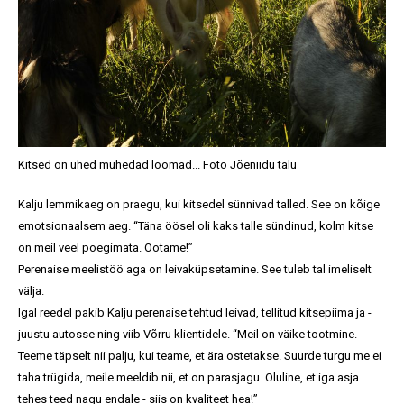
Kitsed on ühed muhedad loomad... Foto Jõeniidu talu
Kalju lemmikaeg on praegu, kui kitsedel sünnivad talled. See on kõige
emotsionaalsem aeg. “Täna öösel oli kaks talle sündinud, kolm kitse
on meil veel poegimata. Ootame!”
Perenaise meelistöö aga on leivaküpsetamine. See tuleb tal imeliselt
välja.
Igal reedel pakib Kalju perenaise tehtud leivad, tellitud kitsepiima ja -
juustu autosse ning viib Võrru klientidele. “Meil on väike tootmine.
Teeme täpselt nii palju, kui teame, et ära ostetakse. Suurde turgu me ei
taha trügida, meile meeldib nii, et on parasjagu. Oluline, et iga asja
tehes teed nagu endale - siis on kvaliteet hea!”