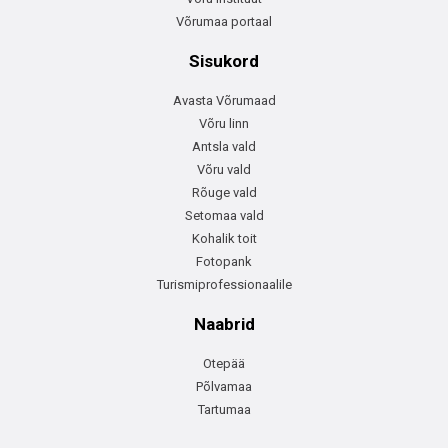
Võrumaa portaal
Sisukord
Avasta Võrumaad
Võru linn
Antsla vald
Võru vald
Rõuge vald
Setomaa vald
Kohalik toit
Fotopank
Turismiprofessionaalile
Naabrid
Otepää
Põlvamaa
Tartumaa