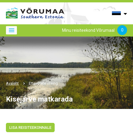
0
Minu reisiteekond Võrumaal
Avaleht
Ettevõtete otsing
Kisejärve matkarada
LISA REISITEEKONNALE