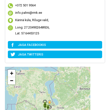
+372 501 9564
info.pahni@rmk.ee
Kärinä küla, Rõuge vald,
Long: 27.204902648926,
Lat: 57.64453125
JAGA FACEBOOKIS
JAGA TWITTERIS
+
−