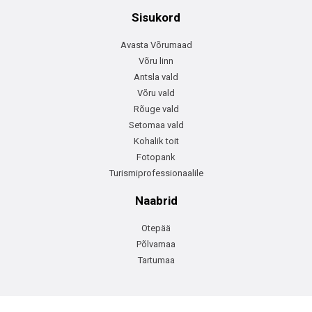
Sisukord
Avasta Võrumaad
Võru linn
Antsla vald
Võru vald
Rõuge vald
Setomaa vald
Kohalik toit
Fotopank
Turismiprofessionaalile
Naabrid
Otepää
Põlvamaa
Tartumaa