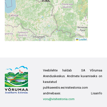
Leaflet
Veebilehte haldab SA Võrumaa
Arenduskeskus. Andmete kuvamiseks on
kasutatud
puhkaeestis.ee/visitestonia.com
andmebaasi. Lisainfo
voru@visitestonia.com