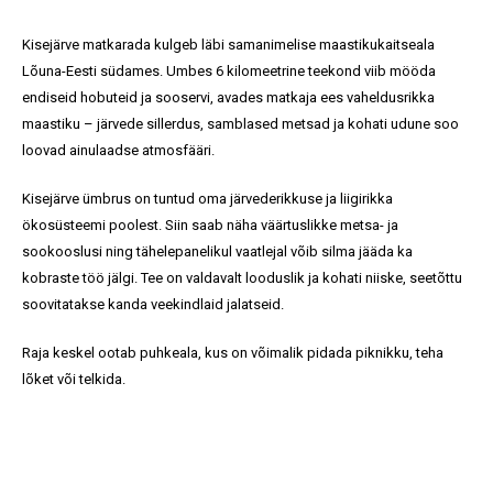
Kisejärve matkarada kulgeb läbi samanimelise maastikukaitseala
Lõuna-Eesti südames. Umbes 6 kilomeetrine teekond viib mööda
endiseid hobuteid ja sooservi, avades matkaja ees vaheldusrikka
maastiku – järvede sillerdus, samblased metsad ja kohati udune soo
loovad ainulaadse atmosfääri.
Kisejärve ümbrus on tuntud oma järvederikkuse ja liigirikka
ökosüsteemi poolest. Siin saab näha väärtuslikke metsa- ja
sookooslusi ning tähelepanelikul vaatlejal võib silma jääda ka
kobraste töö jälgi. Tee on valdavalt looduslik ja kohati niiske, seetõttu
soovitatakse kanda veekindlaid jalatseid.
Raja keskel ootab puhkeala, kus on võimalik pidada piknikku, teha
lõket või telkida.