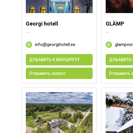
Georgi hotell
GLÄMP
...
...
info@georgihotell.ee
glampvo
ДОБАВИТЬ К МАРШРУТУ
ДОБАВИТЬ 
Отправить запрос
Отправить 