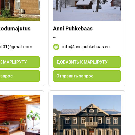
kodumajutus
Anni Puhkebaas
...
niit01@gmail.com
info@annipuhkebaas.eu
К МАРШРУТУ
ДОБАВИТЬ К МАРШРУТУ
запрос
Отправить запрос