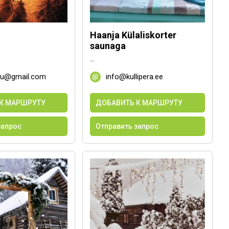
Haanja Külaliskorter
saunaga
...
ru@gmail.com
info@kullipera.ee
К МАРШРУТУ
ДОБАВИТЬ К МАРШРУТУ
запрос
Отправить запрос