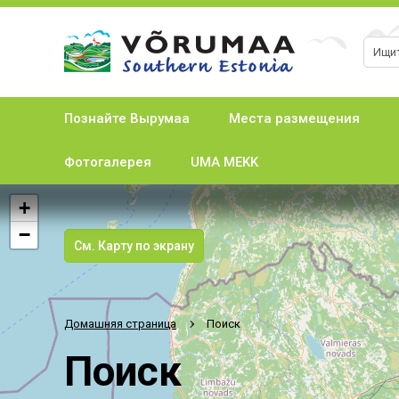
Познайте Вырумаа
Места размещения
Фотогалерея
UMA MEKK
+
−
См. Карту по экрану
Домашняя страница
Поиск
Поиск