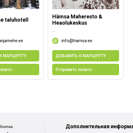
Hämsa Maheresto &
 taluhotell
Heaolukeskus
...
anjamehe.ee
info@hamsa.ee
К МАРШРУТУ
ДОБАВИТЬ К МАРШРУТУ
запрос
Отправить запрос
Дополнительная информа
Võrumaa