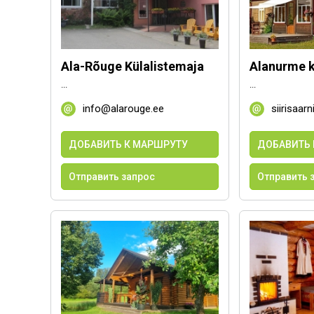
Ala-Rõuge Külalistemaja
Alanurme 
...
...
info@alarouge.ee
siirisaar
ДОБАВИТЬ К МАРШРУТУ
ДОБАВИТЬ 
Отправить запрос
Отправить 