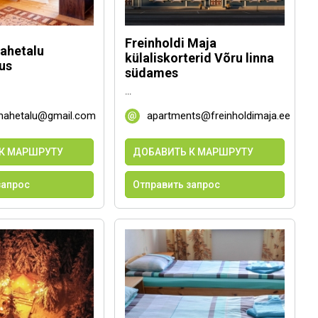
Freinholdi Maja
ahetalu
külaliskorterid Võru linna
us
südames
...
mahetalu@gmail.com
apartments@freinholdimaja.ee
К МАРШРУТУ
ДОБАВИТЬ К МАРШРУТУ
запрос
Отправить запрос