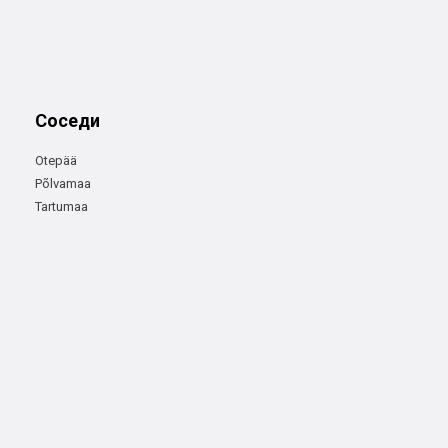
Соседи
Otepää
Põlvamaa
Tartumaa