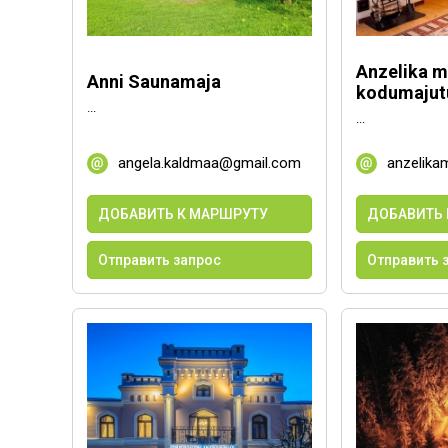
Anzelika m
Anni Saunamaja
kodumajut
...
...
angela.kaldmaa@gmail.com
anzelika
ДОБАВИТЬ К МАРШРУТУ
ДОБАВИТЬ 
Отправить запрос
Отправить 