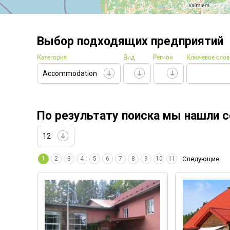
Выбор подходящих предприятий
Категория
Вид
Регион
Ключевое слов
Accommodation
По результату поиска мы нашли с
12
1
2
3
4
5
6
7
8
9
10
11
Следующие