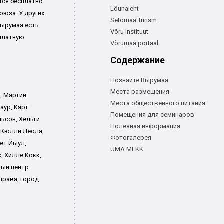
ется бесплатно
Lõunaleht
юза. У других
Setomaa Turism
Вырумаа есть
Võru Instituut
платную
Võrumaa portaal
Содержание
Познайте Вырумаа
Места размещения
, Мартин
Места общественного питания
аур, Кярт
Помещения для семинаров
льсон, Хельги
Полезная информация
 Кюлли Леола,
Фотогалерея
ет Йыул,
UMA MEKK
, Хилле Кокк,
ный центр
права, город