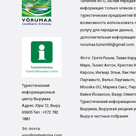
Turismiliit MTÜ, на ней переда
информация только членов со
туристических предприятий 
возможность использовать 
услугу для передачи данных,
дополнительная информация
vorumaa.turismiliit@gmail.com.
Фото: Грете Рыым, Таави Кару
Марк, Тынис Антон, Кристин К
Кярсон, Ингмар Эльм, Яак Ни
Лаугамытс, Вельо Лаугамытс,
Туристический
Mooska OÜ, Марика Сакс, Пир
информационный
Вайке Йохансон, Вахур Ояметс
центр Вырумаа
Туристический информацион
Адрес: Юри 12, Выру
Вырумаа, Выруская уездная у
65605 Тел.: +372 782
Выру и частные собрания.
1881
Эл. почта:
voru@visitestonia.com