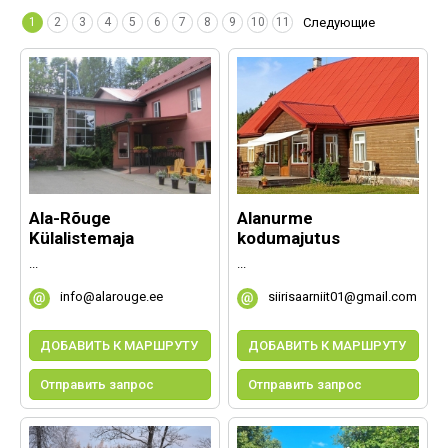
1
2
3
4
5
6
7
8
9
10
11
Следующие
Ala-Rõuge
Alanurme
Külalistemaja
kodumajutus
...
...
info@alarouge.ee
siirisaarniit01@gmail.com
ДОБАВИТЬ К МАРШРУТУ
ДОБАВИТЬ К МАРШРУТУ
Отправить запрос
Отправить запрос