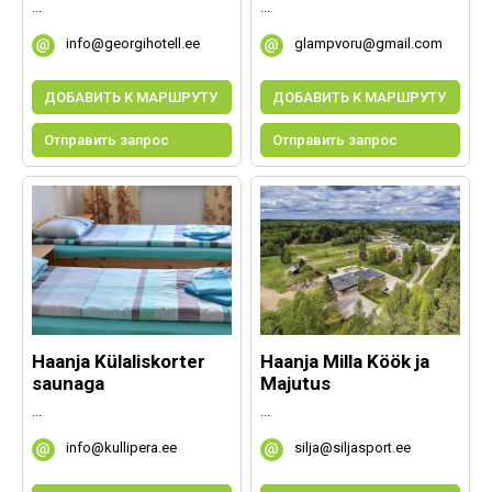
...
...
info@georgihotell.ee
glampvoru@gmail.com
ДОБАВИТЬ К МАРШРУТУ
ДОБАВИТЬ К МАРШРУТУ
Отправить запрос
Отправить запрос
Haanja Külaliskorter
Haanja Milla Köök ja
saunaga
Majutus
...
...
info@kullipera.ee
silja@siljasport.ee