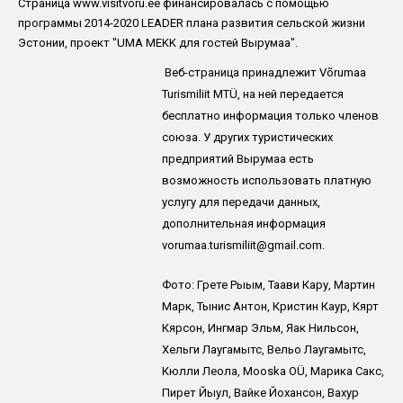
Страница www.visitvoru.ee финансировалась с помощью
программы 2014-2020 LEADER плана развития сельской жизни
Эстонии, проект "UMA MEKK для гостей Вырумаа".
Веб-страница принадлежит Võrumaa
Turismiliit MTÜ, на ней передается
бесплатно информация только членов
союза. У других туристических
предприятий Вырумаа есть
возможность использовать платную
услугу для передачи данных,
дополнительная информация
vorumaa.turismiliit@gmail.com.
Фото: Грете Рыым, Таави Кару, Мартин
Марк, Тынис Антон, Кристин Каур, Кярт
Кярсон, Ингмар Эльм, Яак Нильсон,
Хельги Лаугамытс, Вельо Лаугамытс,
Кюлли Леола, Mooska OÜ, Марика Сакс,
Пирет Йыул, Вайке Йохансон, Вахур