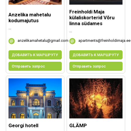
Freinholdi Maja
Anzelika mahetalu
külaliskorterid Võru
kodumajutus
linna südames
...
...
anzelikamahetalu@gmail.com
apartments@freinholdimaja.ee
ДОБАВИТЬ К МАРШРУТУ
ДОБАВИТЬ К МАРШРУТУ
Отправить запрос
Отправить запрос
Georgi hotell
GLÄMP