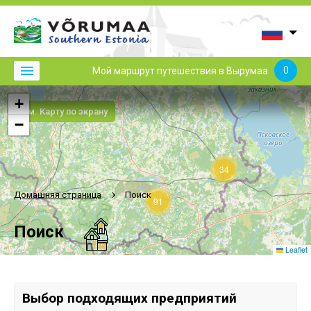
0
Мой маршрут путешествия в Вырумаа
+
См. Карту по экрану
−
34
Домашняя страница
Поиск
91
Поиск
Leaflet
Выбор подходящих предприятий