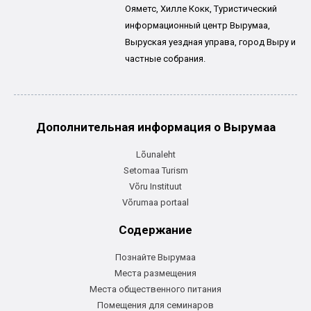
Ояметс, Хилле Кокк, Туристический
информационный центр Вырумаа,
Выруская уездная управа, город Выру и
частные собрания.
Дополнительная информация о Вырумаа
Lõunaleht
Setomaa Turism
Võru Instituut
Võrumaa portaal
Содержание
Познайте Вырумаа
Места размещения
Места общественного питания
Помещения для семинаров