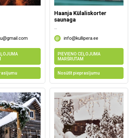
Haanja Külaliskorter
saunaga
...
ru@gmail.com
info@kullipera.ee
CEĻOJUMA
PIEVIENO CEĻOJUMA
M
MARŠRUTAM
prasījumu
Nosūtīt pieprasījumu