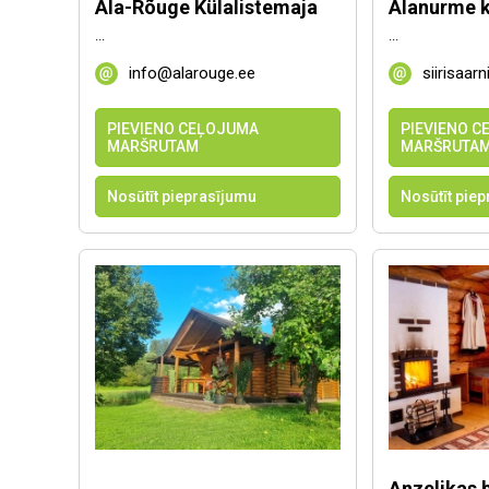
Ala-Rõuge Külalistemaja
Alanurme 
...
...
info@alarouge.ee
siirisaar
PIEVIENO CEĻOJUMA
PIEVIENO 
MARŠRUTAM
MARŠRUTA
Nosūtīt pieprasījumu
Nosūtīt pie
Anzelikas 