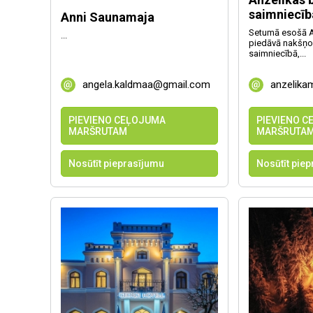
saimniecīb
Anni Saunamaja
Setumā esošā A
...
piedāvā nakšņo
saimniecībā,...
angela.kaldmaa@gmail.com
anzelika
PIEVIENO CEĻOJUMA
PIEVIENO 
MARŠRUTAM
MARŠRUTA
Nosūtīt pieprasījumu
Nosūtīt pie