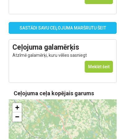
SASTĀDI SAVU CEĻOJUMA MARŠRUTU ŠEIT
Ceļojuma galamērķis
Atzīmē galamērķi, kuru vēlies sasniegt
Meklēt šeit
Ceļojuma ceļa kopējais garums
+
−