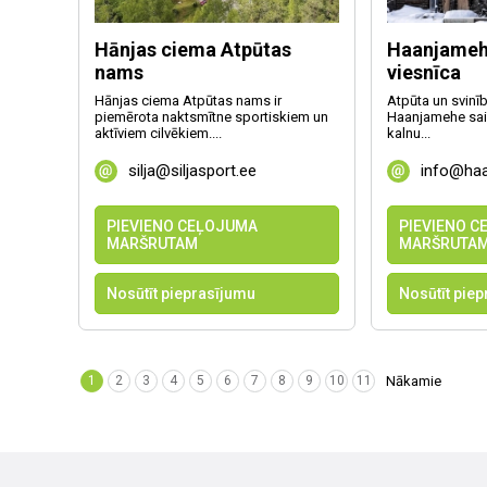
Hānjas ciema Atpūtas
Haanjameh
nams
viesnīca
Hānjas ciema Atpūtas nams ir
Atpūta un svinīb
piemērota naktsmītne sportiskiem un
Haanjamehe sai
aktīviem cilvēkiem....
kalnu...
silja@siljasport.ee
info@ha
PIEVIENO CEĻOJUMA
PIEVIENO 
MARŠRUTAM
MARŠRUTA
Nosūtīt pieprasījumu
Nosūtīt pie
1
2
3
4
5
6
7
8
9
10
11
Nākamie