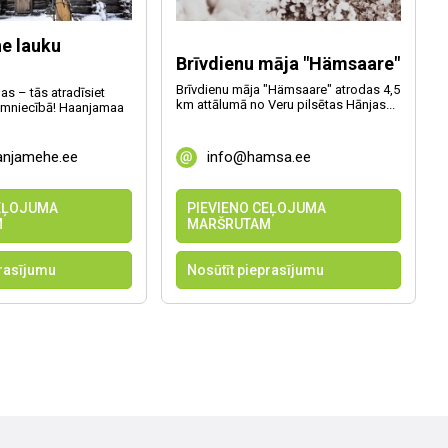
e lauku
Brīvdienu māja "Hämsaare"
Brīvdienu māja "Hämsaare" atrodas 4,5
as – tās atradīsiet
km attālumā no Veru pilsētas Hānjas...
mniecībā! Haanjamaa
anjamehe.ee
info@hamsa.ee
CEĻOJUMA
PIEVIENO CEĻOJUMA
M
MARŠRUTAM
prasījumu
Nosūtīt pieprasījumu