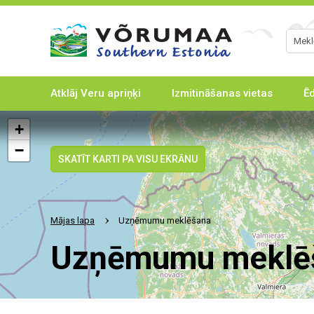
Atklāj Veru apriņķi
Izmitināšanas vietas
Ēd
+
−
SKATĪT KARTI PA VISU EKRĀNU
Mājas lapa
Uzņēmumu meklēšana
Uzņēmumu meklē