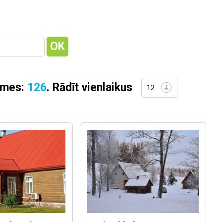
smes:
126
. Rādīt vienlaikus
12