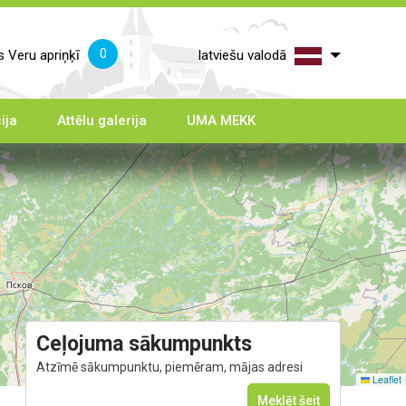
0
 Veru apriņķī
latviešu valodā
ija
Attēlu galerija
UMA MEKK
Ceļojuma sākumpunkts
Atzīmē sākumpunktu, piemēram, mājas adresi
Leaflet
Meklēt šeit