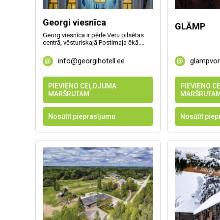
Georgi viesnīca
GLÄMP
Georg viesnīca ir pērle Veru pilsētas
...
centrā, vēsturiskajā Postimaja ēkā....
info@georgihotell.ee
glampvo
PIEVIENO CEĻOJUMA
PIEVIENO 
MARŠRUTAM
MARŠRUTA
Nosūtīt pieprasījumu
Nosūtīt pie