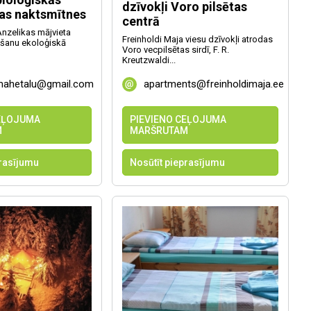
dzīvokļi Voro pilsētas
as naktsmītnes
centrā
nzelikas mājvieta
Freinholdi Maja viesu dzīvokļi atrodas
šanu ekoloģiskā
Voro vecpilsētas sirdī, F. R.
Kreutzwaldi...
mahetalu@gmail.com
apartments@freinholdimaja.ee
CEĻOJUMA
PIEVIENO CEĻOJUMA
M
MARŠRUTAM
prasījumu
Nosūtīt pieprasījumu