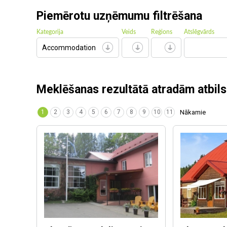
Piemērotu uzņēmumu filtrēšana
Kategorija
Veids
Reģions
Atslēgvārds
Accommodation
Meklēšanas rezultātā atradām atbil
1
2
3
4
5
6
7
8
9
10
11
Nākamie