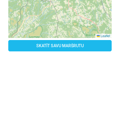
Leaflet
SKATĪT SAVU MARŠRUTU