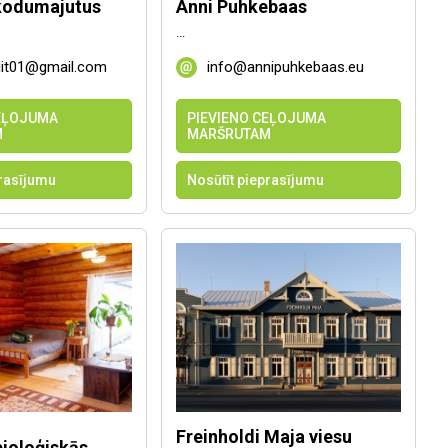
kodumajutus
Anni Puhkebaas
...
niit01@gmail.com
info@annipuhkebaas.eu
CEĻOJUMA
PIEVIENO CEĻOJUMA
M
MARŠRUTAM
prasījumu
Nosūtīt pieprasījumu
Freinholdi Maja viesu
bioloģiskās