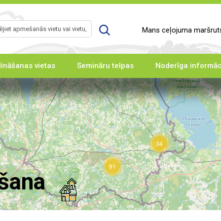
Mans ceļojuma maršruts
ināšanas vietas
Semināru telpas
Noderīga informāc
34
91
šana